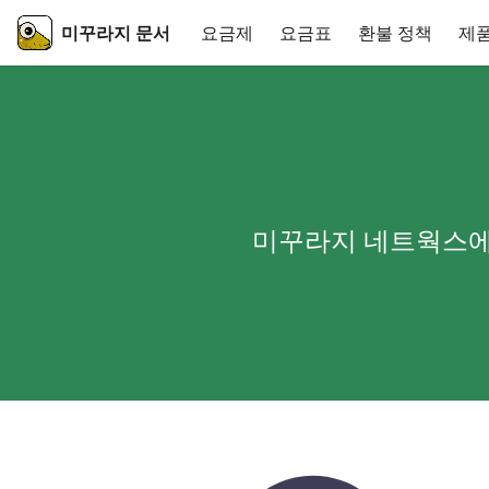
미꾸라지 문서
요금제
요금표
환불 정책
제
미꾸라지 네트웍스에서